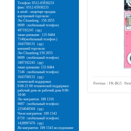
Телефон: 0512-65930233
факс: 0512-65930233
в штаб - квартире продаж:
внутренней торговли :
Лю Chuanlong : 150 2055
0699（мобильный телефон）
497192245（qq）
чжан цзяньпин : 135 8484
7146(мобильный телефон )
1643700131（qq）
внешней торговли:
Лю Chuanlong:150 2055
0699（мобильный телефон）
3497192245（qq）
чжан цзяньпин: 135 8484
7146（мобильный телефон）
1643700131（qq）
ехнической поддержки
Previous：
FK-BG5
Nex
9:00-21:00 технической поддержки :
рабочий день не рабочий день 9:00-
18:00
Лю мигрантов: 189 1316
9097（мобильный телефон）
2254048504（qq）
Чжэн мигрантов: 189 1543
6719（мобильный телефон）
1428997476（qq）
Ян мигрантов: 189 1543 исследование