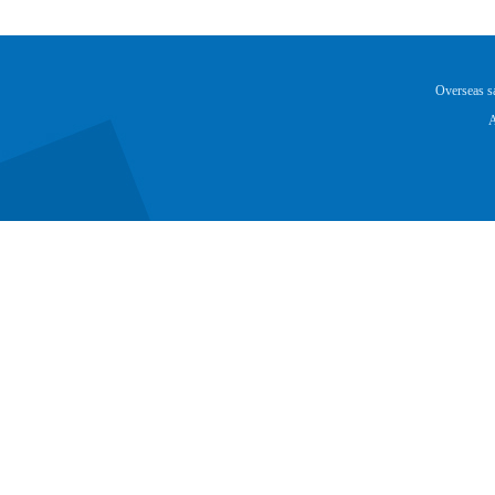
Overseas 
A