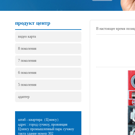
продукт центр
В настоящее время поз
видео карта
8 поколения
7 поколения
6 поколения
5 поколения
адаптер
штаб - квартира（Цзянсу）
адрес : город сучжоу, провинция
Цзянсу промышленный парк сучжоу
такта здание номер 302