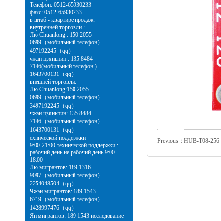
Телефон: 0512-65930233
факс: 0512-65930233
в штаб - квартире продаж:
внутренней торговли :
Лю Chuanlong : 150 2055
0699（мобильный телефон）
497192245（qq）
чжан цзяньпин : 135 8484
7146(мобильный телефон )
1643700131（qq）
внешней торговли:
Лю Chuanlong:150 2055
0699（мобильный телефон）
3497192245（qq）
чжан цзяньпин: 135 8484
7146（мобильный телефон）
1643700131（qq）
ехнической поддержки
Previous：
HUB-T08-256
9:00-21:00 технической поддержки :
рабочий день не рабочий день 9:00-
18:00
Лю мигрантов: 189 1316
9097（мобильный телефон）
2254048504（qq）
Чжэн мигрантов: 189 1543
6719（мобильный телефон）
1428997476（qq）
Ян мигрантов: 189 1543 исследование