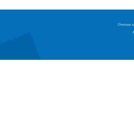
Overseas 
A