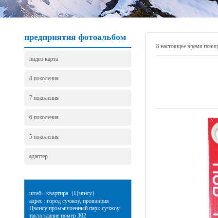
предприятия фотоальбом
В настоящее время поз
видео карта
8 поколения
7 поколения
6 поколения
5 поколения
адаптер
штаб - квартира（Цзянсу）
адрес : город сучжоу, провинция
Цзянсу промышленный парк сучжоу
такта здание номер 302