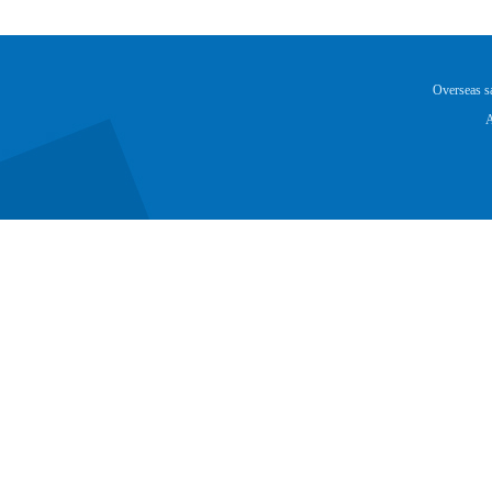
Overseas 
A