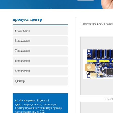
продукт центр
В настоящее время поз
видео карта
8 поколения
7 поколения
6 поколения
5 поколения
адаптер
FK-7
штаб - квартира（Цзянсу）
адрес : город сучжоу, провинция
Цзянсу промышленный парк сучжоу
такта здание номер 302