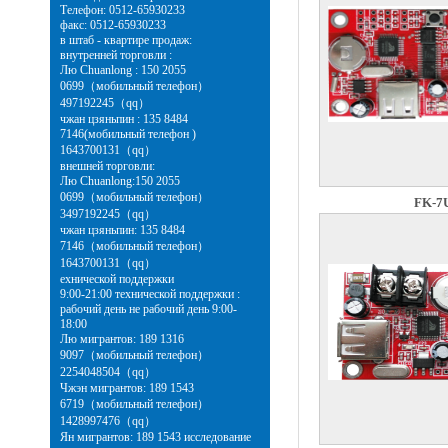
Телефон: 0512-65930233
факс: 0512-65930233
в штаб - квартире продаж:
внутренней торговли :
Лю Chuanlong : 150 2055
0699（мобильный телефон）
497192245（qq）
чжан цзяньпин : 135 8484
7146(мобильный телефон )
1643700131（qq）
внешней торговли:
Лю Chuanlong:150 2055
0699（мобильный телефон）
FK-7
3497192245（qq）
чжан цзяньпин: 135 8484
7146（мобильный телефон）
1643700131（qq）
ехнической поддержки
9:00-21:00 технической поддержки :
рабочий день не рабочий день 9:00-
18:00
Лю мигрантов: 189 1316
9097（мобильный телефон）
2254048504（qq）
Чжэн мигрантов: 189 1543
6719（мобильный телефон）
1428997476（qq）
Ян мигрантов: 189 1543 исследование