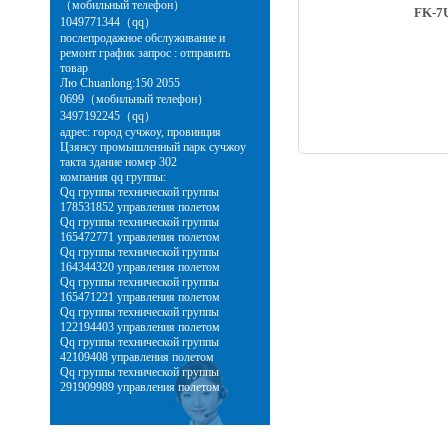
（мобильный телефон）
FK-7
1049771344（qq）
послепродажное обслуживание и
ремонт график запрос : отправить
товар
Лю Chuanlong:150 2055
0699（мобильный телефон）
3497192245（qq）
адрес: город сучжоу, провинция
Цзянсу промышленный парк сучжоу
такта здание номер 302
компания qq группы:
Qq группы технической группы
178531852 управления полетом
Qq группы технической группы
165472771 управления полетом
Qq группы технической группы
164344320 управления полетом
Qq группы технической группы
165471221 управления полетом
Qq группы технической группы
122194403 управления полетом
Qq группы технической группы
42109408 управления полетом
Qq группы технической группы
291909989 управления полетом