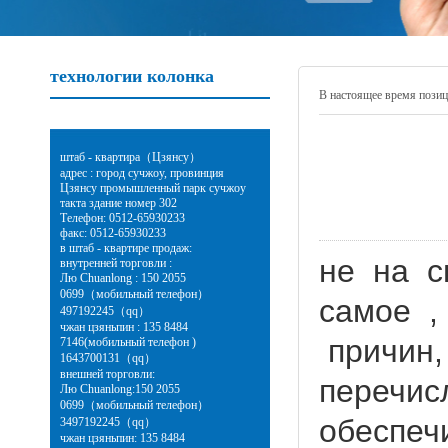
технологии колонка
В настоящее время поз
штаб - квартира（Цзянсу）
адрес : город сучжоу, провинция
Цзянсу промышленный парк сучжоу
такта здание номер 302
Телефон: 0512-65930233
факс: 0512-65930233
в штаб - квартире продаж:
не на с
внутренней торговли :
Лю Chuanlong : 150 2055
0699（мобильный телефон）
самое ,
497192245（qq）
чжан цзяньпин : 135 8484
причин,
7146(мобильный телефон )
1643700131（qq）
внешней торговли:
перечис
Лю Chuanlong:150 2055
0699（мобильный телефон）
обеспеч
3497192245（qq）
чжан цзяньпин: 135 8484