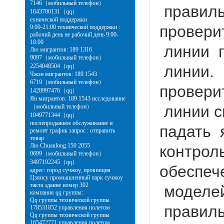
7146（мобильный телефон）
правиль
1643700131（qq）
ехнической поддержки
провери
9:00-21:00 технической поддержки :
рабочий день не рабочий день 9:00-
18:00
линии п
Лю мигрантов: 189 1316
9097（мобильный телефон）
2254048504（qq）
линии.
Чжэн мигрантов: 189 1543
6719（мобильный телефон）
провери
1428997476（qq）
Ян мигрантов: 189 1543 исследование
линии с
（мобильный телефон）
1049771344（qq）
послепродажное обслуживание и
падать 
ремонт график запрос : отправить
товар
Лю Chuanlong:150 2055
контрол
0699（мобильный телефон）
3497192245（qq）
обеспеч
адрес: город сучжоу, провинция
Цзянсу промышленный парк сучжоу
такта здание номер 302
моделей
компания qq группы:
Qq группы технической группы
правиль
178531852 управления полетом
Qq группы технической группы
165472771 управления полетом