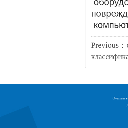
оборудо
поврежд
компьют
Previous：
классифик
Overseas 
A