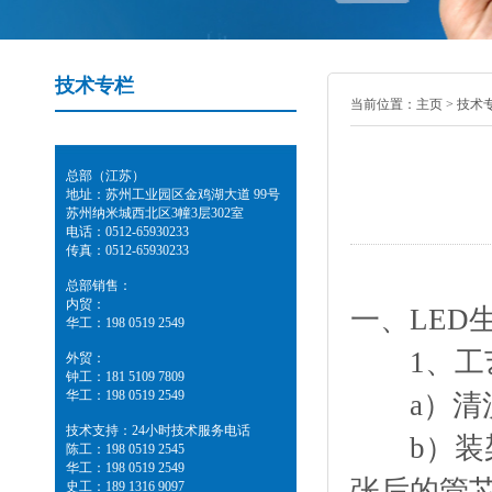
技术专栏
当前位置：
主页
>
技术
总部（江苏）
地址：苏州工业园区金鸡湖大道 99号
苏州纳米城西北区3幢3层302室
电话：0512-65930233
传真：0512-65930233
总部销售：
内贸：
一、LED
华工：198 0519 2549
1、工
外贸：
钟工：181 5109 7809
华工：198 0519 2549
a）清洗
技术支持：24小时技术服务电话
b）装架
陈工：198 0519 2545
华工：198 0519 2549
张后的管
史工：189 1316 9097