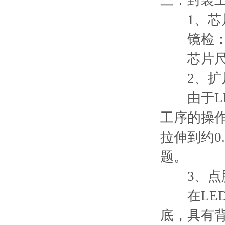
三：封装
1、芯
镜检：材料
芯片尺寸
2、扩
由于LE
工序的操
拉伸到约0
题。
3、点
在LED支
底，具有