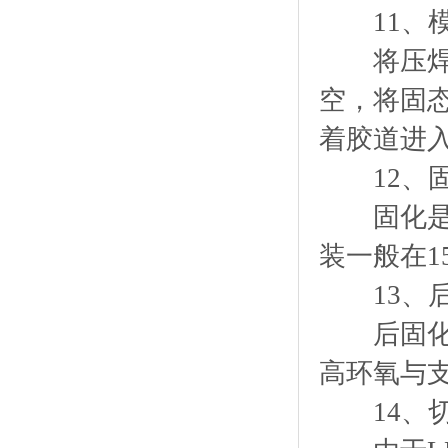
11、模
将压焊好
空，将固
着胶道进入
12、固
固化是指
装一般在1
13、后
后固化是
高环氧与支
14、切