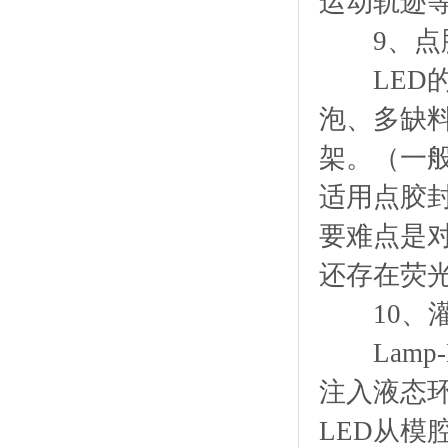
运动轨迹
9、点
LED的
泡、多缺
架。（一般
适用点胶
要难点是
还存在荧
10、灌
Lamp-
注入液态
LED从模