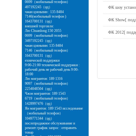
0699（мобильный телефон）
497192245（qq）
ФК шоу устано
чжан цзяньпин : 135 8484
7146(мобильный телефон )
ФК Show[ подд
1643700131（qq）
внешней торговли:
Лю Chuanlong:150 2055
ФК 2012[ подд
0699（мобильный телефон）
3497192245（qq）
чжан цзяньпин: 135 8484
7146（мобильный телефон）
1643700131（qq）
ехнической поддержки
9:00-21:00 технической поддержки :
рабочий день не рабочий день 9:00-
18:00
Лю мигрантов: 189 1316
9097（мобильный телефон）
2254048504（qq）
Чжэн мигрантов: 189 1543
6719（мобильный телефон）
1428997476（qq）
Ян мигрантов: 189 1543 исследование
（мобильный телефон）
1049771344（qq）
послепродажное обслуживание и
ремонт график запрос : отправить
товар