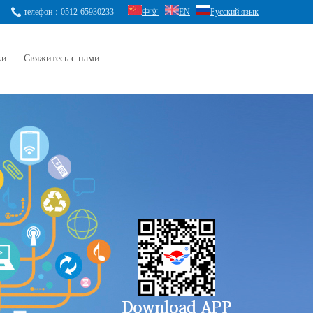
телефон：0512-65930233
中文
EN
Русский язык
ки
Свяжитесь с нами