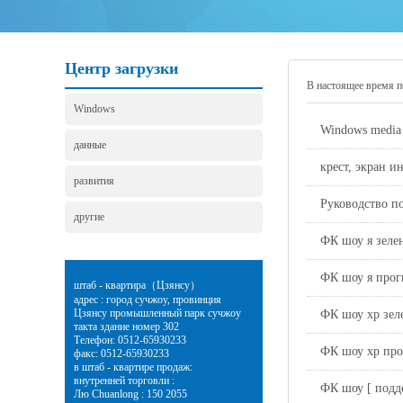
Центр загрузки
В настоящее время 
Windows
Windows media 
данные
крест, экран и
развития
Руководство п
другие
ФК шоу я зеле
ФК шоу я прог
штаб - квартира（Цзянсу）
адрес : город сучжоу, провинция
Цзянсу промышленный парк сучжоу
ФК шоу xp зел
такта здание номер 302
Телефон: 0512-65930233
ФК шоу xp про
факс: 0512-65930233
в штаб - квартире продаж:
внутренней торговли :
ФК шоу [ подд
Лю Chuanlong : 150 2055