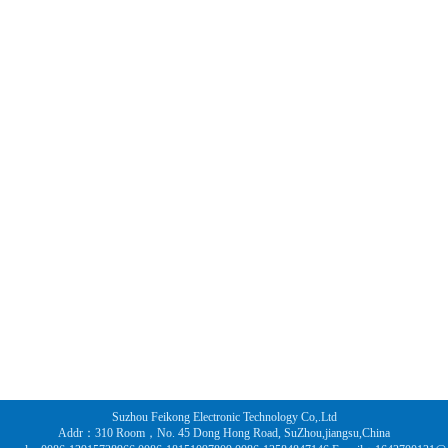
Suzhou Feikong Electronic Technology Co,.Ltd
Addr：310 Room，No. 45 Dong Hong Road, SuZhou,jiangsu,China