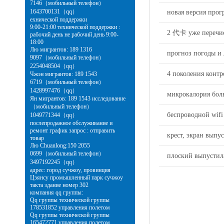
7146（мобильный телефон）
1643700131（qq）
новая версия прог
ехнической поддержки
9:00-21:00 технической поддержки :
2 代卡 уже перечи
рабочий день не рабочий день 9:00-
18:00
Лю мигрантов: 189 1316
прогноз погоды и
9097（мобильный телефон）
2254048504（qq）
4 поколения конт
Чжэн мигрантов: 189 1543
6719（мобильный телефон）
1428997476（qq）
микрокалория бол
Ян мигрантов: 189 1543 исследование
（мобильный телефон）
беспроводной wifi
1049771344（qq）
послепродажное обслуживание и
ремонт график запрос : отправить
крест, экран выпу
товар
Лю Chuanlong:150 2055
0699（мобильный телефон）
плоский выпустил
3497192245（qq）
адрес: город сучжоу, провинция
Цзянсу промышленный парк сучжоу
такта здание номер 302
компания qq группы:
Qq группы технической группы
178531852 управления полетом
Qq группы технической группы
165472771 управления полетом