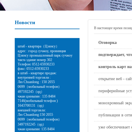
Новости
В настоящее время поз
Оговорка
штаб - квартира（Цзянсу）
адрес : город сучжоу, провинция
подтверждает, чт
Цзянсу промышленный парк сучжоу
такта здание номер 302
Телефон: 0512-65930233
контроль карт на
факс: 0512-65930233
в штаб - квартире продаж:
внутренней торговли :
открытие веб - са
Лю Chuanlong : 150 2055
0699（мобильный телефон）
периферийные устр
497192245（qq）
чжан цзяньпин : 135 8484
7146(мобильный телефон )
монохромный экра
1643700131（qq）
внешней торговли:
Лю Chuanlong:150 2055
публикации в сети
0699（мобильный телефон）
3497192245（qq）
уже обеспечивает
чжан цзяньпин: 135 8484