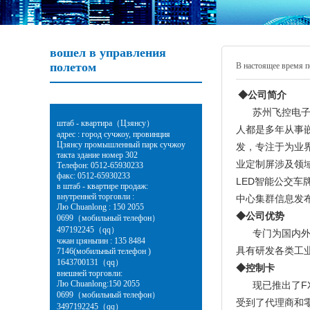
вошел в управления
полетом
В настоящее время 
◆公司简介
苏州飞控电子科
штаб - квартира（Цзянсу）
人都是多年从事
адрес : город сучжоу, провинция
Цзянсу промышленный парк сучжоу
发，专注于为业
такта здание номер 302
业定制屏涉及领域
Телефон: 0512-65930233
факс: 0512-65930233
LED智能公交车
в штаб - квартире продаж:
внутренней торговли :
中心集群信息发
Лю Chuanlong : 150 2055
◆公司优势
0699（мобильный телефон）
497192245（qq）
专门为国内外大
чжан цзяньпин : 135 8484
具有研发各类工
7146(мобильный телефон )
1643700131（qq）
◆控制卡
внешней торговли:
Лю Chuanlong:150 2055
现已推出了FX-
0699（мобильный телефон）
受到了代理商和
3497192245（qq）