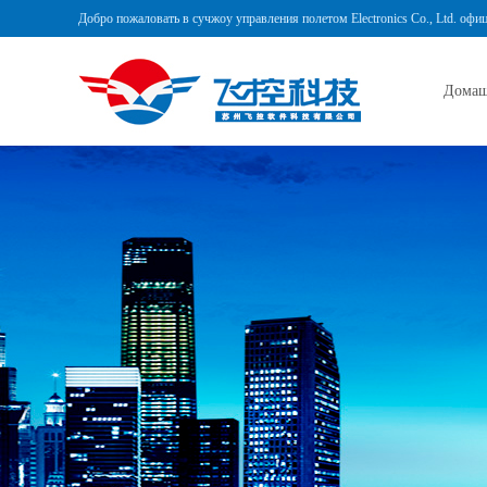
Добро пожаловать в сучжоу управления полетом Electronics Co., Ltd. офи
Домаш