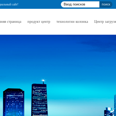
циальный сайт!
няя страница
продукт центр
технологии колонка
Центр загруз