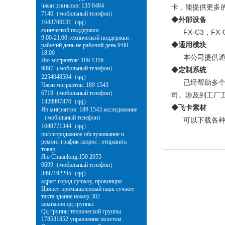
чжан цзяньпин: 135 8484
卡，能提供更多
7146（мобильный телефон）
◆外部设备
1643700131（qq）
ехнической поддержки
FX-C3，FX
9:00-21:00 технической поддержки :
◆通用模块
рабочий день не рабочий день 9:00-
18:00
本公司提供通用
Лю мигрантов: 189 1316
9097（мобильный телефон）
◆定制系统
2254048504（qq）
已经帮助多个终
Чжэн мигрантов: 189 1543
6719（мобильный телефон）
司。涉及到工厂
1428997476（qq）
◆飞卡素材
Ян мигрантов: 189 1543 исследование
（мобильный телефон）
可以下载各种各
1049771344（qq）
послепродажное обслуживание и
ремонт график запрос : отправить
товар
Лю Chuanlong:150 2055
0699（мобильный телефон）
3497192245（qq）
адрес: город сучжоу, провинция
Цзянсу промышленный парк сучжоу
такта здание номер 302
компания qq группы:
Qq группы технической группы
178531852 управления полетом