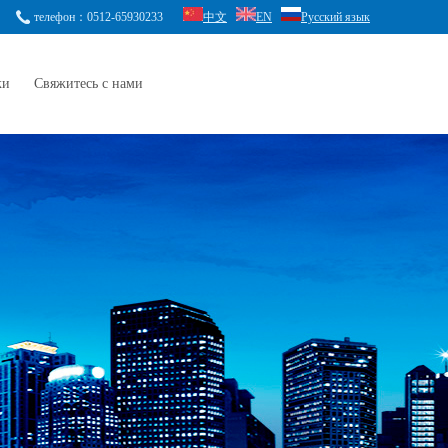
телефон：0512-65930233
中文
EN
Русский язык
ки
Свяжитесь с нами